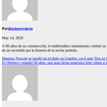
Por
diarioprovincia
May 24, 2026
A 90 años de su construcción, el emblemático monumento celebró su h
de un recorrido por la historia de la noche porteña.
Navegación
Mariano Navone se quedó sin el título en Ginebra: cayó ante Tien en l
El Obelisco cumplió 90 años: una gran fiesta inmersiva hizo vibrar a 
de
entradas