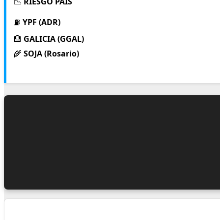
📉
RIESGO PAÍS
⛽
YPF (ADR)
🏦
GALICIA (GGAL)
🌾
SOJA (Rosario)