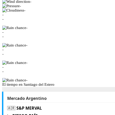
-
-
-
-
-
-
-
-
-
-
-
-
-
-
-
El tiempo en Santiago del Estero
Mercado Argentino
🇦🇷
S&P MERVAL