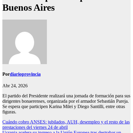
Buenos Aires
Por
diarioprovincia
Abr 24, 2026
El partido del Presidente realizará una jornada de formación para sus
dirigentes bonaerenses, organizada por el armador Sebastián Pareja.
Se espera que participen Karina Milei y Diego Santilli, entre otras
figuras.
Navegación
Cuándo cobro ANSES: jubilados, AUH, desempleo y el resto de las
prestaciones del viernes 24 de abril
de
Ucrania acelera su ingreso a la Unión Europea tras destrabar un