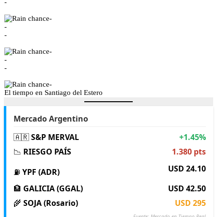
-
-
-
-
-
-
-
-
El tiempo en Santiago del Estero
Mercado Argentino
🇦🇷
S&P MERVAL
+1.45%
📉
RIESGO PAÍS
1.380 pts
USD 24.10
⛽
YPF (ADR)
🏦
GALICIA (GGAL)
USD 42.50
🌾
SOJA (Rosario)
USD 295
Fuente: Mercado en Tiempo Real